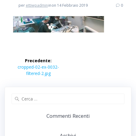
per
ettiwpadmin
in
on 14 Febbraio 2019
0
Navigazione
Precedente:
articoli
Articolo
cropped-02-ex-0032-
precedente:
filtered-2.jpg
Ricerca
per:
Commenti Recenti
Archivi