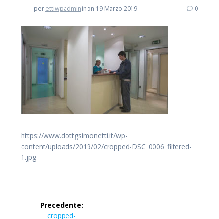
per
ettiwpadmin
in
on 19 Marzo 2019
0
https://www.dottgsimonetti.it/wp-
content/uploads/2019/02/cropped-DSC_0006_filtered-
1.jpg
Navigazione
Precedente:
Articolo
cropped-