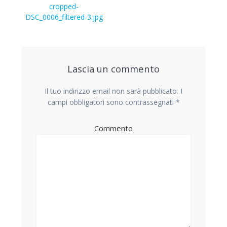
articoli
Articolo
cropped-
precedente:
DSC_0006_filtered-3.jpg
Lascia un commento
Il tuo indirizzo email non sarà pubblicato.
I
campi obbligatori sono contrassegnati
*
Commento