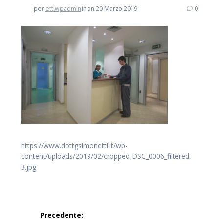
per
ettiwpadmin
in
on 20 Marzo 2019
0
https://www.dottgsimonetti.it/wp-
content/uploads/2019/02/cropped-DSC_0006_filtered-
3.jpg
Navigazione
Precedente: