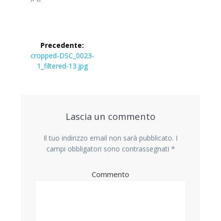
Navigazione
Precedente:
articoli
Articolo
cropped-DSC_0023-
precedente:
1_filtered-13.jpg
Lascia un commento
Il tuo indirizzo email non sarà pubblicato.
I
campi obbligatori sono contrassegnati
*
Commento