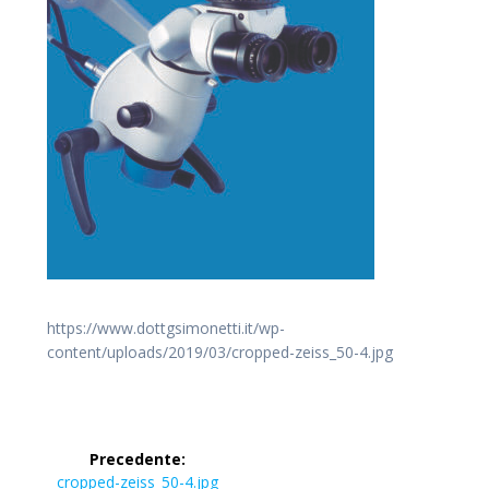
https://www.dottgsimonetti.it/wp-
content/uploads/2019/03/cropped-zeiss_50-4.jpg
Navigazione
Precedente:
Articolo
cropped-zeiss_50-4.jpg