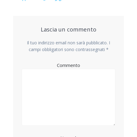
articoli
precedente:
Lascia un commento
Il tuo indirizzo email non sarà pubblicato.
I
campi obbligatori sono contrassegnati
*
Commento