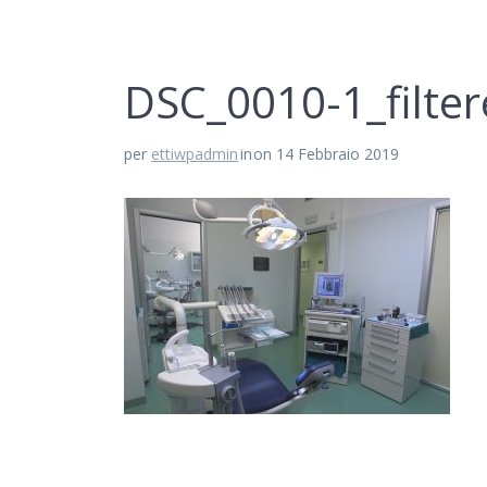
DSC_0010-1_filte
per
ettiwpadmin
in
on 14 Febbraio 2019