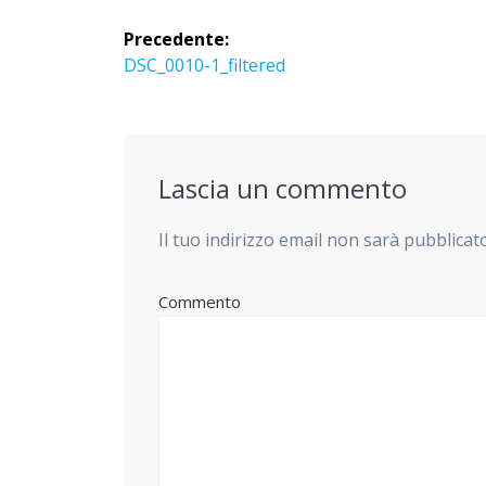
Navigazione
Precedente:
articoli
Articolo
DSC_0010-1_filtered
precedente:
Lascia un commento
Il tuo indirizzo email non sarà pubblicat
Commento