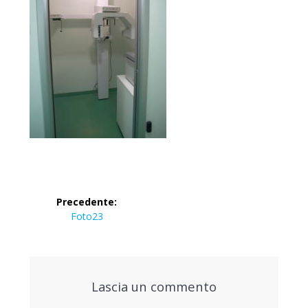
Navigazione
Precedente:
articoli
Articolo
Foto23
precedente:
Lascia un commento