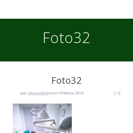
Foto32
Foto32
per
ettiwpadmin
in
on 19 Marzo 2019
0