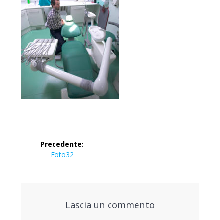
Navigazione
Precedente:
articoli
Articolo
Foto32
precedente:
Lascia un commento