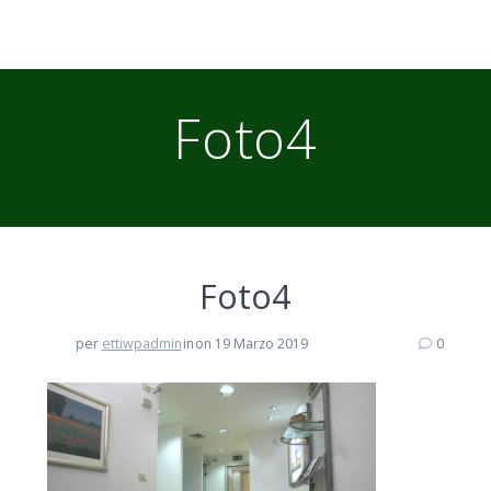
Foto4
Foto4
per
ettiwpadmin
in
on 19 Marzo 2019
0