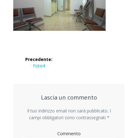
Navigazione
Precedente:
articoli
Articolo
Foto4
precedente:
Lascia un commento
Il tuo indirizzo email non sarà pubblicato.
I
campi obbligatori sono contrassegnati
*
Commento